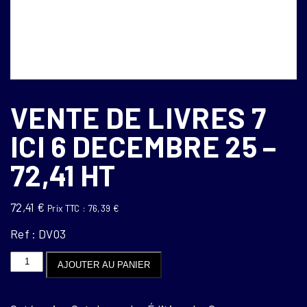
VENTE DE LIVRES 7
ICI 6 DECEMBRE 25 –
72,41 HT
72,41
€
Prix TTC :
76,39
€
Ref : DV03
quantité
AJOUTER AU PANIER
de
Vente
de