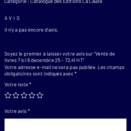
Catégorie : Catalogue des Éditions La Cause
livres
7
ici
AVIS
6
Il n’y a pas encore d’avis.
decembre
25
-
72,41
Soyez le premier à laisser votre avis sur “Vente de
HT
livres 7 ici 6 decembre 25 – 72,41 HT”
Votre adresse e-mail ne sera pas publiée.
Les champs
obligatoires sont indiqués avec
*
Votre note
*
Votre avis
*