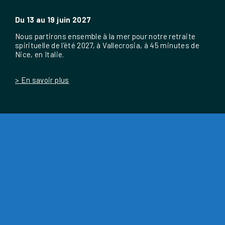
Du 13 au 19 juin 2027
Nous partirons ensemble à la mer pour notre retraite
spirituelle de l’été 2027, à Vallecrosia, à 45 minutes de
Nice, en Italie.
> En savoir plus
ABONNEZ-VOUS À LA
NEWSLETTER
Restons en contact ! Choisissez la/les newsletter/s qui vous