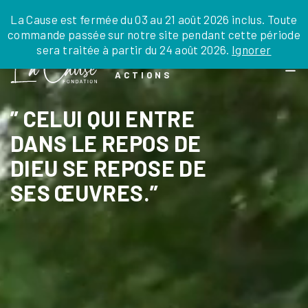
JE DONNE
JE PARRAINE
NOUS SOUTENIR
0 ARTICLE
La Cause est fermée du 03 au 21 août 2026 inclus. Toute
commande passée sur notre site pendant cette période
DEPUIS LA FRANCE
sera traitée à partir du 24 août 2026.
Ignorer
Skip
DEPUIS L’INTERNATIONAL
LA FOI EN
to
EN TANT QU’ORGANISATION
ACTIONS
the
EN TANT QU’AMBASSADEUR
content
LEGS, LIBÉRALITÉS
” CELUI QUI ENTRE
DANS LE REPOS DE
DIEU SE REPOSE DE
SES ŒUVRES.”