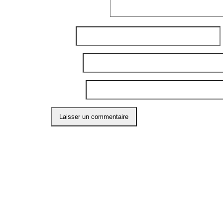
Commentaire
*
Nom
*
E-mail
*
Site web
Ce site utilise Akismet pour réduire les indési
ABO
Restons
l'info 
compte