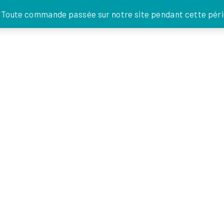
JE DONNE
. Toute commande passée sur notre site pendant cette pério
FOI EN
ACTIONS