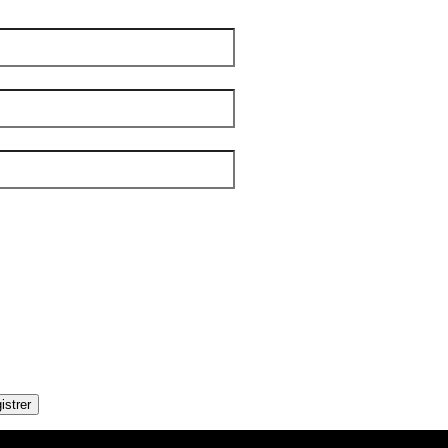
m
*
 famille
*
el
*
tters
*
IBLE
OUPLES
DITIONS
AMILLES
ÉNÉRALE
ANDICAP VISUEL
UMANITAIRE
OLOS
istrer