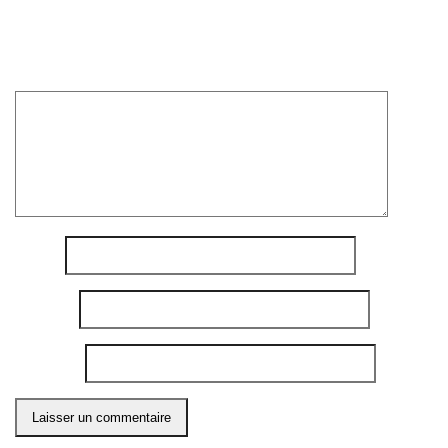
Votre adresse e-mail ne sera pas publiée.
Les champs
obligatoires sont indiqués avec
*
Commentaire
*
Nom
*
E-mail
*
Site web