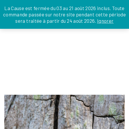
JE DONNE
JE PARRAINE
NOUS SOUTENIR
0 ARTICLE
La Cause est fermée du 03 au 21 août 2026 inclus. Toute
commande passée sur notre site pendant cette période
DEPUIS LA FRANCE
sera traitée à partir du 24 août 2026.
Ignorer
Skip
DEPUIS L’INTERNATIONAL
LA FOI EN
to
EN TANT QU’ORGANISATION
ACTIONS
the
EN TANT QU’AMBASSADEUR
content
LEGS, LIBÉRALITÉS
HEART-8173525_1280
Sylvia Martins
|
13 octobre 2025
←
Return to Transmission Libéralités
‹
›