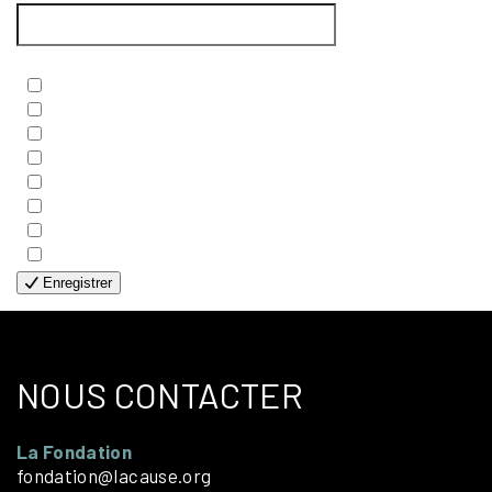
Newsletters
*
- BIBLE
- COUPLES
- EDITIONS
- FAMILLES
- GÉNÉRALE
- HANDICAP VISUEL
- HUMANITAIRE
- SOLOS
Enregistrer
NOUS CONTACTER
La Fondation
fondation@lacause.org