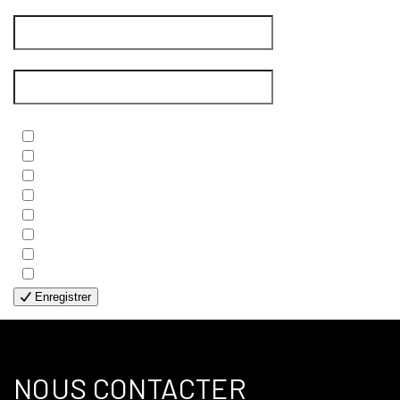
Nom de famille
*
Courriel
*
Newsletters
*
- BIBLE
- COUPLES
- EDITIONS
- FAMILLES
- GÉNÉRALE
- HANDICAP VISUEL
- HUMANITAIRE
- SOLOS
Enregistrer
NOUS CONTACTER