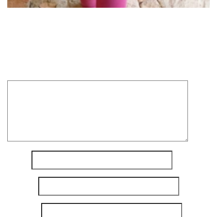
Laisser un commentaire
Votre adresse e-mail ne sera pas publiée.
Les champs
obligatoires sont indiqués avec
*
Commentaire
*
Nom
*
E-mail
*
Site web