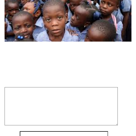
Laisser un commentaire
Votre adresse e-mail ne sera pas publiée.
Les champs
obligatoires sont indiqués avec
*
Commentaire
*