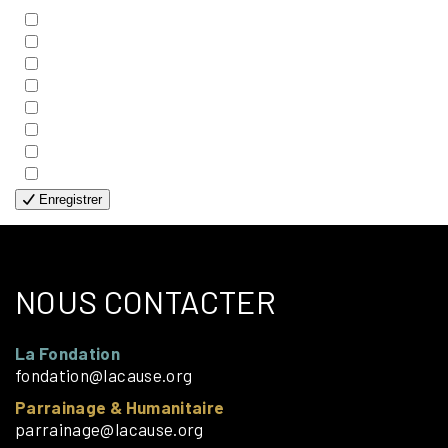
- BIBLE
- COUPLES
- EDITIONS
- FAMILLES
- GÉNÉRALE
- HANDICAP VISUEL
- HUMANITAIRE
- SOLOS
Enregistrer
NOUS CONTACTER
La Fondation
fondation@lacause.org
Parrainage & Humanitaire
parrainage@lacause.org