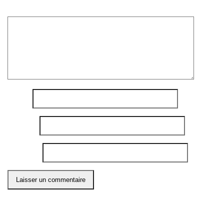
Commentaire
*
Nom
*
E-mail
*
Site web
Ce site utilise Akismet pour réduire les indésirables.
En
savoir plus sur comment les données de vos