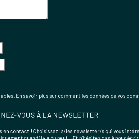
rables.
En savoir plus sur comment les données de vos comm
NEZ-VOUS À LA NEWSLETTER
 en contact ! Choisissez la/les newsletter/s qui vous intér
uniquement quand il y a du neuf... Et n'hésitez pas à nous écri