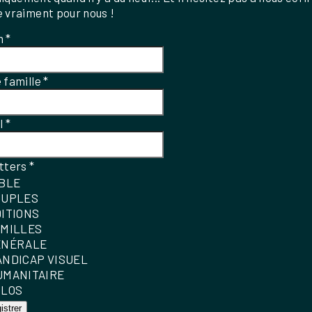
 vraiment pour nous !
m
*
 famille
*
el
*
tters
*
IBLE
OUPLES
DITIONS
AMILLES
ÉNÉRALE
ANDICAP VISUEL
UMANITAIRE
OLOS
istrer