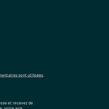
entaires sont utilisées
.
esse et recevez de
re, votre avis