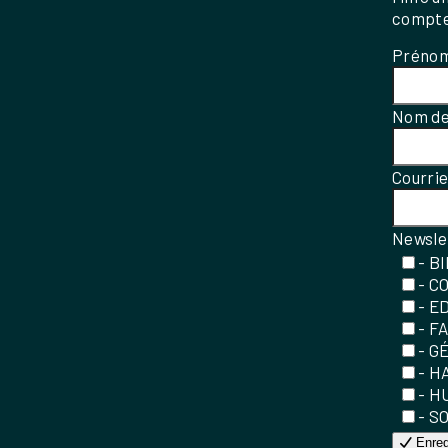
compte
Préno
Nom de
Courri
Newsle
- B
- C
- E
- F
- G
- H
- H
- S
Enreg