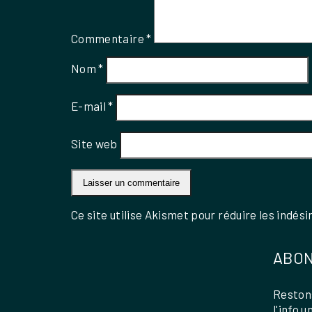
Commentaire
*
Nom
*
E-mail
*
Site web
Ce site utilise Akismet pour réduire les indési
ABON
Restons
l'info 