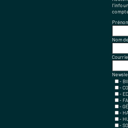
l'info 
compte
Préno
Nom de
Courri
Newsle
- B
- C
- E
- F
- G
- H
- H
- S