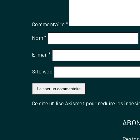
Commentaire
*
Nom
*
E-mail
*
Site web
Ce site utilise Akismet pour réduire les indési
ABON
Restons