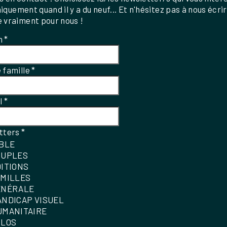
uniquement quand il y a du neuf... Et n'hésitez pas à nous écri
 vraiment pour nous !
m
*
 famille
*
el
*
tters
*
IBLE
OUPLES
DITIONS
AMILLES
ÉNÉRALE
ANDICAP VISUEL
UMANITAIRE
OLOS