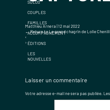
SOLOS
COUPLES
FAMILLES
Matthieu Arnera
|
12 mai 2022
←
Return to Le grand chagrin de Lolie Chenil
ACCOMPAGNEMENT
‹
›
ÉDITIONS
LES
NOUVELLES
Laisser un commentaire
Votre adresse e-mail ne sera pas publiée.
Les