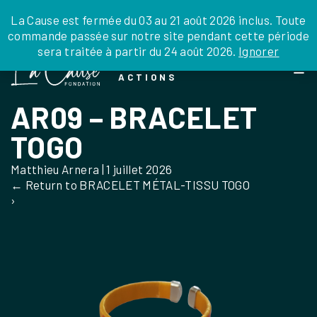
JE DONNE
JE PARRAINE
NOUS SOUTENIR
0 ARTICLE
La Cause est fermée du 03 au 21 août 2026 inclus. Toute
commande passée sur notre site pendant cette période
DEPUIS LA FRANCE
sera traitée à partir du 24 août 2026.
Ignorer
Skip
DEPUIS L’INTERNATIONAL
LA FOI EN
to
EN TANT QU’ORGANISATION
ACTIONS
the
EN TANT QU’AMBASSADEUR
content
AR09 – BRACELET
LEGS, LIBÉRALITÉS
TOGO
Matthieu Arnera
|
1 juillet 2026
←
Return to BRACELET MÉTAL-TISSU TOGO
›