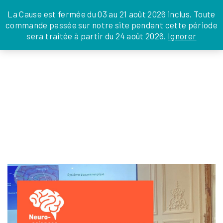
JE DONNE
JE PARRAINE
NOUS SOUTENIR
0 ARTICLE
La Cause est fermée du 03 au 21 août 2026 inclus. Toute
commande passée sur notre site pendant cette période
DEPUIS LA FRANCE
sera traitée à partir du 24 août 2026.
Ignorer
Skip
DEPUIS L’INTERNATIONAL
LA FOI EN
to
EN TANT QU’ORGANISATION
ACTIONS
the
EN TANT QU’AMBASSADEUR
content
LEGS, LIBÉRALITÉS
FORMATION-LA-CAUSE-DES-FAMILLES
julien
|
7 juillet 2025
←
Return to Accueil
‹
›