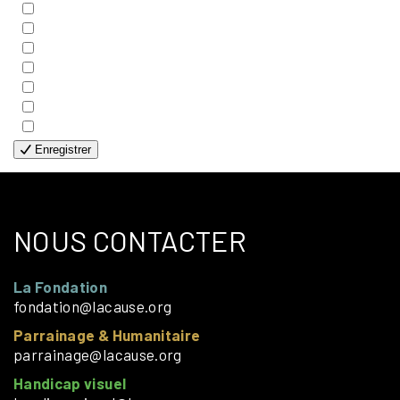
- COUPLES
- EDITIONS
- FAMILLES
- GÉNÉRALE
- HANDICAP VISUEL
- HUMANITAIRE
- SOLOS
Enregistrer
NOUS CONTACTER
La Fondation
fondation@lacause.org
Parrainage & Humanitaire
parrainage@lacause.org
Handicap visuel