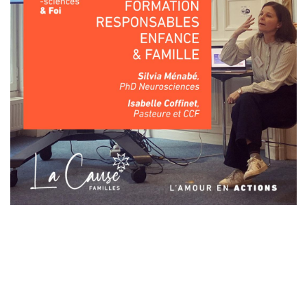
Laisser un commentaire
Votre adresse e-mail ne sera pas publiée.
Les champs
obligatoires sont indiqués avec
*
Commentaire
*