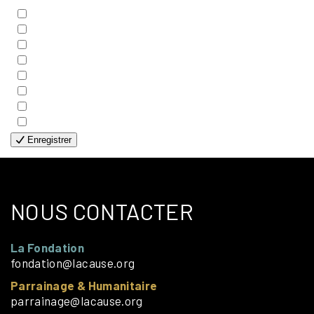
- BIBLE
- COUPLES
- EDITIONS
- FAMILLES
- GÉNÉRALE
- HANDICAP VISUEL
- HUMANITAIRE
- SOLOS
Enregistrer
NOUS CONTACTER
La Fondation
fondation@lacause.org
Parrainage & Humanitaire
parrainage@lacause.org