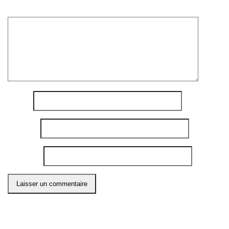
Commentaire
*
Nom
*
E-mail
*
Site web
Ce site utilise Akismet pour réduire les indésirables.
En
savoir plus sur comment les données de vos