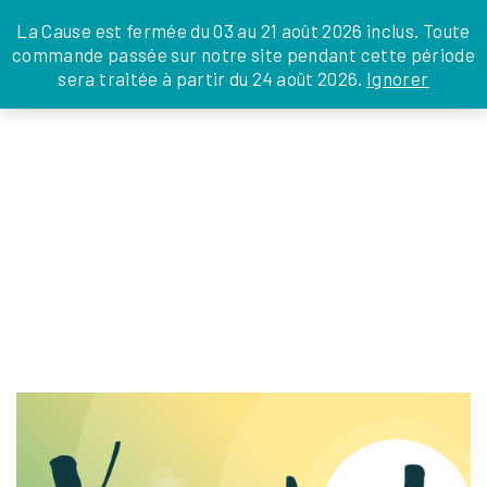
JE DONNE
JE PARRAINE
NOUS SOUTENIR
0 ARTICLE
La Cause est fermée du 03 au 21 août 2026 inclus. Toute
commande passée sur notre site pendant cette période
DEPUIS LA FRANCE
sera traitée à partir du 24 août 2026.
Ignorer
Skip
DEPUIS L’INTERNATIONAL
LA FOI EN
to
EN TANT QU’ORGANISATION
ACTIONS
the
EN TANT QU’AMBASSADEUR
content
LEGS, LIBÉRALITÉS
POST-FB-INSTA_SOLOS_SEJOUR-ETE-
2025
julien
|
7 juillet 2025
←
Return to Accueil
‹
›