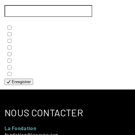
Courriel
*
Newsletters
*
- BIBLE
- COUPLES
- EDITIONS
- FAMILLES
- GÉNÉRALE
- HANDICAP VISUEL
- HUMANITAIRE
- SOLOS
Enregistrer
NOUS CONTACTER
La Fondation
fondation@lacause.org