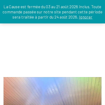
JE DONNE
JE PARRAINE
NOUS SOUTENIR
0 ARTICLE
La Cause est fermée du 03 au 21 août 2026 inclus. Toute
commande passée sur notre site pendant cette période
DEPUIS LA FRANCE
sera traitée à partir du 24 août 2026.
Ignorer
Skip
DEPUIS L’INTERNATIONAL
LA FOI EN
to
EN TANT QU’ORGANISATION
ACTIONS
the
EN TANT QU’AMBASSADEUR
content
LEGS, LIBÉRALITÉS
468098237_1151195027008272_619830063
julien
|
4 décembre 2024
←
Return to Akanisoa à Madagascar
‹
›