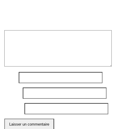
Votre adresse e-mail ne sera pas publiée.
Les champs
obligatoires sont indiqués avec
*
Commentaire
*
Nom
*
E-mail
*
Site web