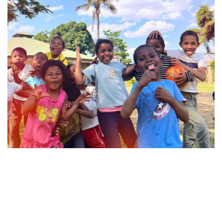
Laisser un commentaire
Votre adresse e-mail ne sera pas publiée.
Les champs
obligatoires sont indiqués avec
*
Commentaire
*