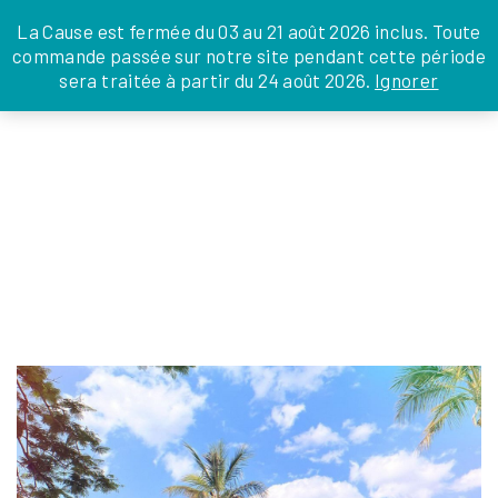
JE DONNE
JE PARRAINE
NOUS SOUTENIR
0 ARTICLE
La Cause est fermée du 03 au 21 août 2026 inclus. Toute
commande passée sur notre site pendant cette période
DEPUIS LA FRANCE
sera traitée à partir du 24 août 2026.
Ignorer
Skip
DEPUIS L’INTERNATIONAL
LA FOI EN
to
EN TANT QU’ORGANISATION
ACTIONS
the
EN TANT QU’AMBASSADEUR
content
LEGS, LIBÉRALITÉS
467545599_1148042900656818_54981266
julien
|
3 décembre 2024
←
Return to Avotra à Madagascar
‹
›