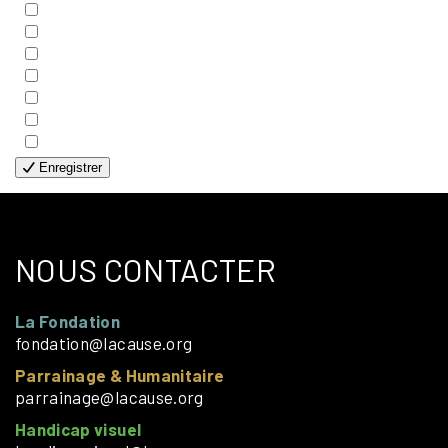
- COUPLES
- EDITIONS
- FAMILLES
- GÉNÉRALE
- HANDICAP VISUEL
- HUMANITAIRE
- SOLOS
Enregistrer
NOUS CONTACTER
La Fondation
fondation@lacause.org
Parrainage & Humanitaire
parrainage@lacause.org
Handicap visuel