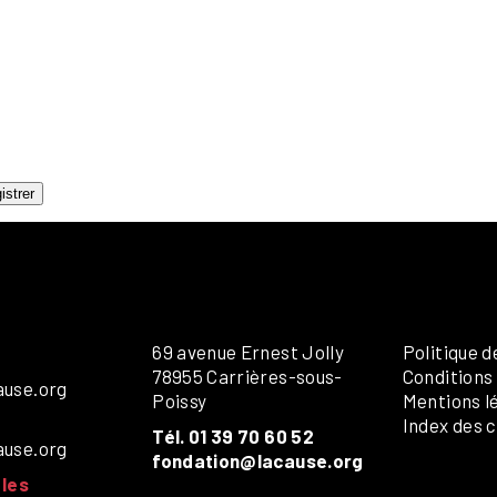
OUPLES
DITIONS
AMILLES
ÉNÉRALE
ANDICAP VISUEL
UMANITAIRE
OLOS
istrer
69 avenue Ernest Jolly
Politique d
78955 Carrières-sous-
Conditions
ause.org
Poissy
Mentions l
Index des c
Tél. 01 39 70 60 52
ause.org
fondation@lacause.org
les