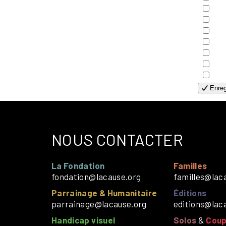
- C
- E
- F
- G
- H
- H
- S
Enreg
NOUS CONTACTER
La Fondation
Familles
fondation@lacause.org
familles@lac
Parrainage & Humanitaire
Éditions
parrainage@lacause.org
editions@lac
Handicap visuel
Solos
&
Coup