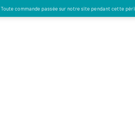
JE DONNE
. Toute commande passée sur notre site pendant cette pério
FOI EN
ACTIONS