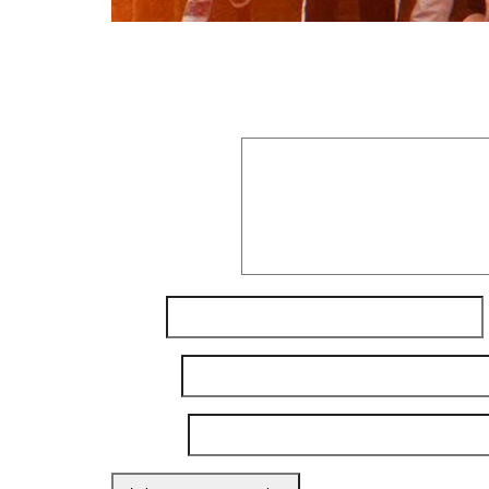
Laisser un commentaire
Votre adresse e-mail ne sera pas publiée.
Les
Commentaire
*
Nom
*
E-mail
*
Site web