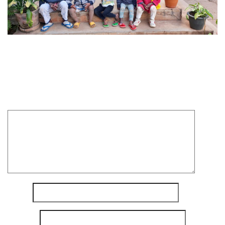
Laisser un commentaire
Votre adresse e-mail ne sera pas publiée.
Les champs
obligatoires sont indiqués avec
*
Commentaire
*
Nom
*
E-mail
*