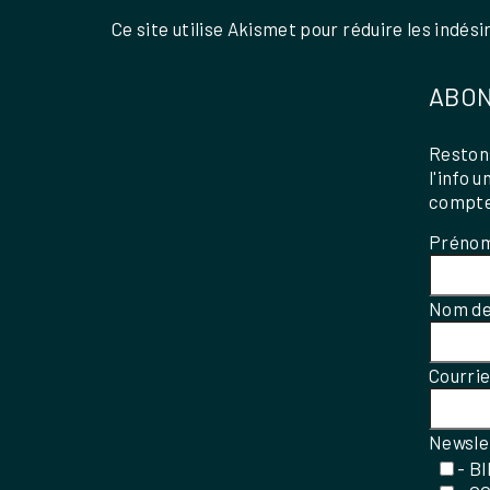
Ce site utilise Akismet pour réduire les indési
ABON
Restons
l'info 
compte
Préno
Nom de
Courri
Newsle
- B