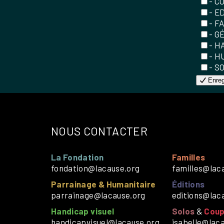
- C
- E
- F
- G
- H
- H
- S
Enreg
NOUS CONTACTER
La Fondation
Familles
fondation@lacause.org
familles@lac
Parrainage & Humanitaire
Éditions
parrainage@lacause.org
editions@lac
Handicap visuel
Solos
&
Coup
handicapvisuel@lacause.org
isabelle@lac