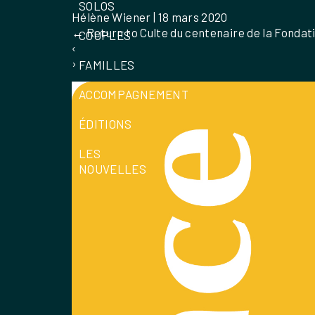
SOLOS
Hélène Wiener
|
18 mars 2020
←
Return to Culte du centenaire de la Fondat
COUPLES
‹
›
FAMILLES
ACCOMPAGNEMENT
ÉDITIONS
LES
NOUVELLES