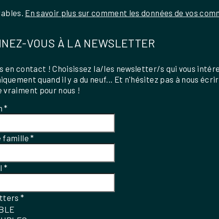
rables.
En savoir plus sur comment les données de vos comm
NEZ-VOUS À LA NEWSLETTER
 en contact ! Choisissez la/les newsletter/s qui vous intér
uniquement quand il y a du neuf... Et n'hésitez pas à nous écri
 vraiment pour nous !
m
*
 famille
*
el
*
tters
*
IBLE