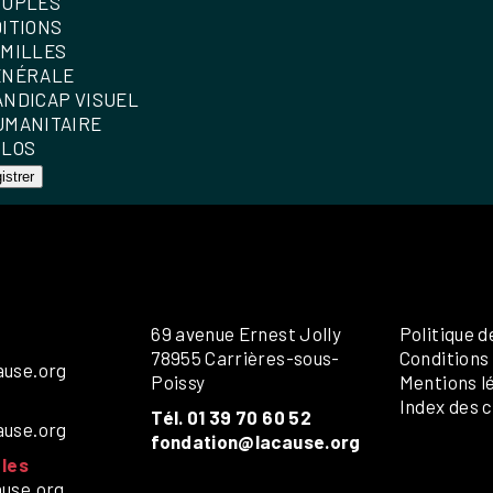
OUPLES
DITIONS
AMILLES
ÉNÉRALE
ANDICAP VISUEL
UMANITAIRE
OLOS
istrer
69 avenue Ernest Jolly
Politique d
78955 Carrières-sous-
Conditions
ause.org
Poissy
Mentions l
Index des c
Tél. 01 39 70 60 52
ause.org
fondation@lacause.org
les
ause.org