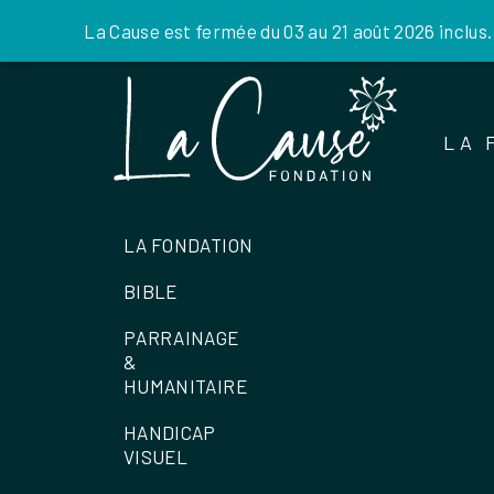
La Cause est fermée du 03 au 21 août 2026 inclus
Skip
to
the
LA 
content
LA FONDATION
BIBLE
PARRAINAGE
&
HUMANITAIRE
HANDICAP
VISUEL