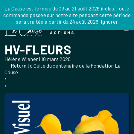
JE DONNE
JE PARRAINE
NOUS SOUTENIR
0 ARTICLE
La Cause est fermée du 03 au 21 août 2026 inclus. Toute
commande passée sur notre site pendant cette période
DEPUIS LA FRANCE
sera traitée à partir du 24 août 2026.
Ignorer
Skip
DEPUIS L’INTERNATIONAL
LA FOI EN
to
EN TANT QU’ORGANISATION
ACTIONS
the
EN TANT QU’AMBASSADEUR
content
HV-FLEURS
LEGS, LIBÉRALITÉS
Hélène Wiener
|
18 mars 2020
←
Return to Culte du centenaire de la Fondation La
Cause
‹
›