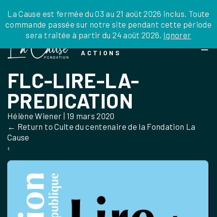
JE DONNE
JE PARRAINE
NOUS SOUTENIR
0 ARTICLE
La Cause est fermée du 03 au 21 août 2026 inclus. Toute
commande passée sur notre site pendant cette période
DEPUIS LA FRANCE
sera traitée à partir du 24 août 2026.
Ignorer
Skip
DEPUIS L’INTERNATIONAL
LA FOI EN
to
EN TANT QU’ORGANISATION
ACTIONS
the
EN TANT QU’AMBASSADEUR
content
FLC-LIRE-LA-
LEGS, LIBÉRALITÉS
PREDICATION
Hélène Wiener
|
19 mars 2020
←
Return to Culte du centenaire de la Fondation La
Cause
‹