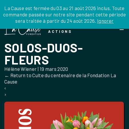
JE DONNE
JE PARRAINE
NOUS SOUTENIR
0 ARTICLE
La Cause est fermée du 03 au 21 août 2026 inclus. Toute
commande passée sur notre site pendant cette période
DEPUIS LA FRANCE
sera traitée à partir du 24 août 2026.
Ignorer
Skip
DEPUIS L’INTERNATIONAL
LA FOI EN
to
EN TANT QU’ORGANISATION
ACTIONS
the
EN TANT QU’AMBASSADEUR
content
SOLOS-DUOS-
LEGS, LIBÉRALITÉS
FLEURS
Hélène Wiener
|
19 mars 2020
←
Return to Culte du centenaire de la Fondation La
Cause
‹
›