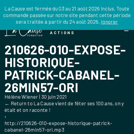
JE DONNE
JE PARRAINE
NOUS SOUTENIR
0 ARTICLE
La Cause est fermée du 03 au 21 août 2026 inclus. Toute
commande passée sur notre site pendant cette période
DEPUIS LA FRANCE
sera traitée à partir du 24 août 2026.
Ignorer
Skip
DEPUIS L’INTERNATIONAL
LA FOI EN
to
EN TANT QU’ORGANISATION
ACTIONS
the
EN TANT QU’AMBASSADEUR
content
210626-010-EXPOSE-
LEGS, LIBÉRALITÉS
HISTORIQUE-
PATRICK-CABANEL-
26MIN57-ORI
Hélène Wiener
|
30 juin 2021
←
Return to La Cause vient de fêter ses 100 ans, on y
était et on raconte !
‹
http://210626-010-expose-historique-patrick-
cabanel-26min57-ori.mp3