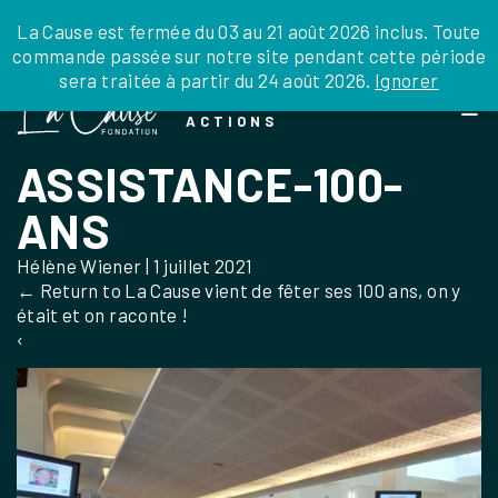
JE DONNE
JE PARRAINE
NOUS SOUTENIR
0 ARTICLE
La Cause est fermée du 03 au 21 août 2026 inclus. Toute
commande passée sur notre site pendant cette période
DEPUIS LA FRANCE
sera traitée à partir du 24 août 2026.
Ignorer
Skip
DEPUIS L’INTERNATIONAL
LA FOI EN
to
EN TANT QU’ORGANISATION
ACTIONS
the
EN TANT QU’AMBASSADEUR
content
ASSISTANCE-100-
LEGS, LIBÉRALITÉS
ANS
Hélène Wiener
|
1 juillet 2021
←
Return to La Cause vient de fêter ses 100 ans, on y
était et on raconte !
‹