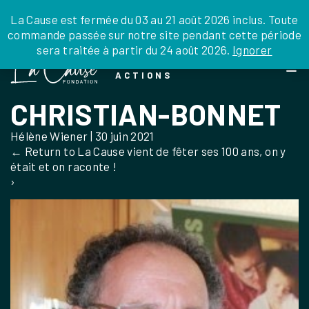
JE DONNE
JE PARRAINE
NOUS SOUTENIR
0 ARTICLE
La Cause est fermée du 03 au 21 août 2026 inclus. Toute
commande passée sur notre site pendant cette période
DEPUIS LA FRANCE
sera traitée à partir du 24 août 2026.
Ignorer
Skip
DEPUIS L’INTERNATIONAL
LA FOI EN
to
EN TANT QU’ORGANISATION
ACTIONS
the
EN TANT QU’AMBASSADEUR
content
CHRISTIAN-BONNET
LEGS, LIBÉRALITÉS
Hélène Wiener
|
30 juin 2021
←
Return to La Cause vient de fêter ses 100 ans, on y
était et on raconte !
›