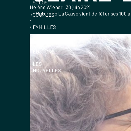
SOLOS
Hélène Wiener
|
30 juin 2021
←
Return to La Cause vient de fêter ses 100 an
COUPLES
‹
›
FAMILLES
ACCOMPAGNEMENT
ÉDITIONS
LES
NOUVELLES