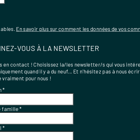
rables.
En savoir plus sur comment les données de vos comm
NEZ-VOUS À LA NEWSLETTER
 en contact ! Choisissez la/les newsletter/s qui vous intér
uniquement quand il y a du neuf... Et n'hésitez pas à nous écri
 vraiment pour nous !
m
*
 famille
*
el
*