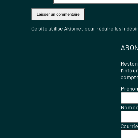
Ce site utilise Akismet pour réduire les indési
ABON
Restons
l'info 
compte
Préno
Nom de
Courri