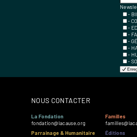
Newsle
- B
- C
- E
- F
- G
- H
- H
- S
Enreg
NOUS CONTACTER
La Fondation
Familles
fondation@lacause.org
familles@lac
Parrainage & Humanitaire
Éditions