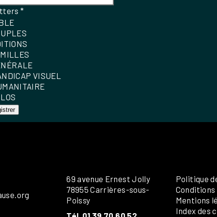
tters
*
IBLE
OUPLES
DITIONS
AMILLES
ÉNÉRALE
ANDICAP VISUEL
UMANITAIRE
OLOS
istrer
69 avenue Ernest Jolly
Politique d
78955 Carrières-sous-
Conditions
ause.org
Poissy
Mentions l
Index des c
Tél. 01 39 70 60 52