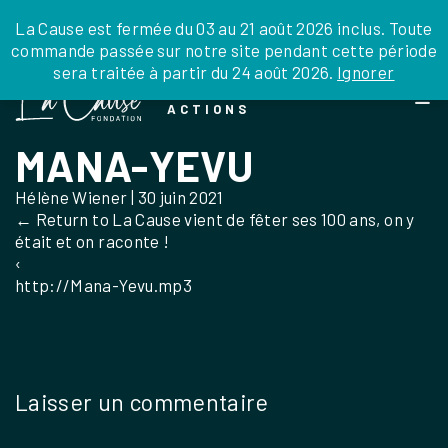
JE DONNE
JE PARRAINE
NOUS SOUTENIR
0 ARTICLE
La Cause est fermée du 03 au 21 août 2026 inclus. Toute
commande passée sur notre site pendant cette période
DEPUIS LA FRANCE
sera traitée à partir du 24 août 2026.
Ignorer
Skip
DEPUIS L’INTERNATIONAL
LA FOI EN
to
EN TANT QU’ORGANISATION
ACTIONS
the
EN TANT QU’AMBASSADEUR
content
MANA-YEVU
LEGS, LIBÉRALITÉS
Hélène Wiener
|
30 juin 2021
←
Return to La Cause vient de fêter ses 100 ans, on y
était et on raconte !
‹
http://Mana-Yevu.mp3
Laisser un commentaire