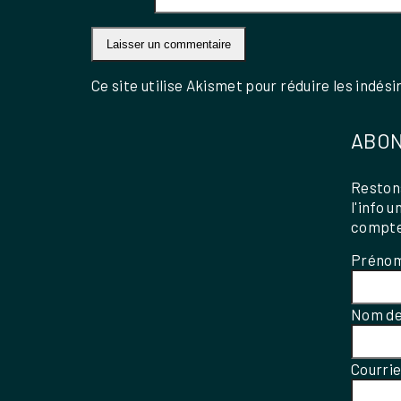
Ce site utilise Akismet pour réduire les indési
ABON
Restons
l'info 
compte
Préno
Nom de
Courri