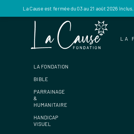
La Cause est fermée du 03 au 21 août 2026 inclus
Skip
to
the
LA 
content
LA FONDATION
BIBLE
PARRAINAGE
&
HUMANITAIRE
HANDICAP
VISUEL