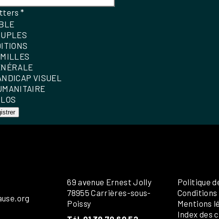
tters
*
IBLE
OUPLES
DITIONS
AMILLES
ÉNÉRALE
ANDICAP VISUEL
UMANITAIRE
OLOS
istrer
69 avenue Ernest Jolly
Politique d
78955 Carrières-sous-
Conditions
ause.org
Poissy
Mentions l
Index des c
Tél. 01 39 70 60 52