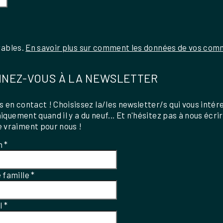
rables.
En savoir plus sur comment les données de vos comm
NEZ-VOUS À LA NEWSLETTER
 en contact ! Choisissez la/les newsletter/s qui vous intér
uniquement quand il y a du neuf... Et n'hésitez pas à nous écri
 vraiment pour nous !
m
*
 famille
*
el
*