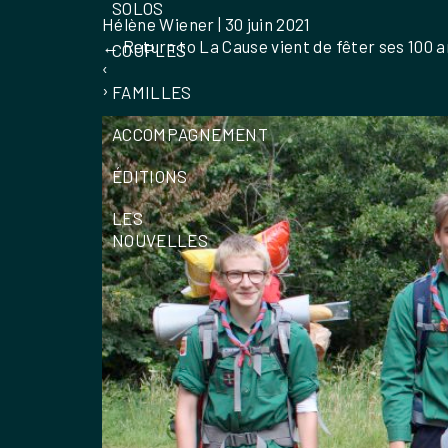
SOLOS
Hélène Wiener
|
30 juin 2021
←
Return to La Cause vient de fêter ses 100 an
COUPLES
‹
›
FAMILLES
ACCOMPAGNEMENT
ÉDITIONS
LES
NOUVELLES