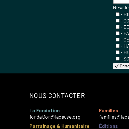
Newsle
- B
- C
- E
- F
- G
- H
- H
- S
Enreg
NOUS CONTACTER
La Fondation
Familles
fondation@lacause.org
familles@lac
Parrainage & Humanitaire
Éditions