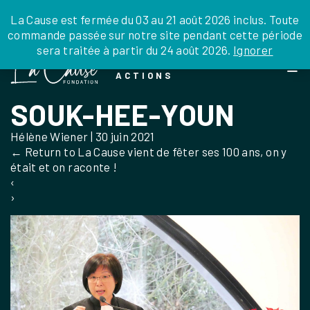
JE DONNE
JE PARRAINE
NOUS SOUTENIR
0 ARTICLE
La Cause est fermée du 03 au 21 août 2026 inclus. Toute
commande passée sur notre site pendant cette période
DEPUIS LA FRANCE
sera traitée à partir du 24 août 2026.
Ignorer
Skip
DEPUIS L’INTERNATIONAL
LA FOI EN
to
EN TANT QU’ORGANISATION
ACTIONS
the
EN TANT QU’AMBASSADEUR
content
SOUK-HEE-YOUN
LEGS, LIBÉRALITÉS
Hélène Wiener
|
30 juin 2021
←
Return to La Cause vient de fêter ses 100 ans, on y
était et on raconte !
‹
›