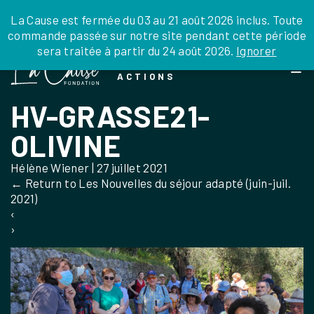
JE DONNE
JE PARRAINE
NOUS SOUTENIR
0 ARTICLE
La Cause est fermée du 03 au 21 août 2026 inclus. Toute
commande passée sur notre site pendant cette période
DEPUIS LA FRANCE
sera traitée à partir du 24 août 2026.
Ignorer
Skip
DEPUIS L’INTERNATIONAL
LA FOI EN
to
EN TANT QU’ORGANISATION
ACTIONS
the
EN TANT QU’AMBASSADEUR
content
HV-GRASSE21-
LEGS, LIBÉRALITÉS
OLIVINE
Hélène Wiener
|
27 juillet 2021
←
Return to Les Nouvelles du séjour adapté (juin-juil.
2021)
‹
›