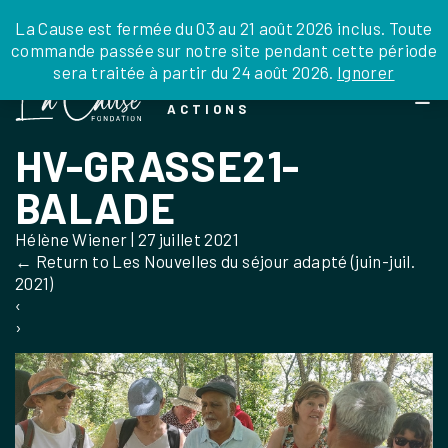
JE DONNE
JE PARRAINE
NOUS SOUTENIR
0 ARTICLE
La Cause est fermée du 03 au 21 août 2026 inclus. Toute
commande passée sur notre site pendant cette période
DEPUIS LA FRANCE
sera traitée à partir du 24 août 2026.
Ignorer
Skip
DEPUIS L’INTERNATIONAL
LA FOI EN
to
EN TANT QU’ORGANISATION
ACTIONS
the
EN TANT QU’AMBASSADEUR
content
HV-GRASSE21-
LEGS, LIBÉRALITÉS
BALADE
Hélène Wiener
|
27 juillet 2021
←
Return to Les Nouvelles du séjour adapté (juin-juil.
2021)
‹
›