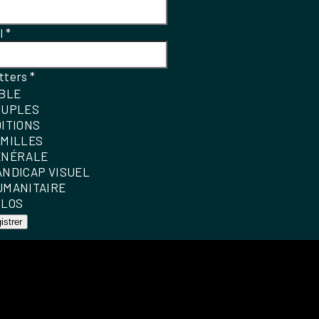
el
*
tters
*
IBLE
OUPLES
DITIONS
AMILLES
ÉNÉRALE
ANDICAP VISUEL
UMANITAIRE
OLOS
istrer