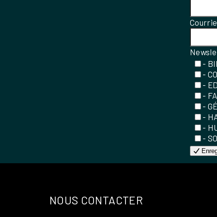
Courri
Newsle
- B
- C
- E
- F
- G
- H
- H
- S
Enreg
NOUS CONTACTER