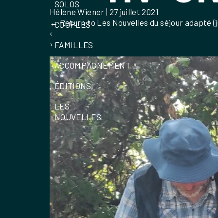
SOLOS
Hélène Wiener
|
27 juillet 2021
←
Return to Les Nouvelles du séjour adapté (ju
COUPLES
‹
›
FAMILLES
ACCOMPAGNEMENT
ÉDITIONS
LES
NOUVELLES