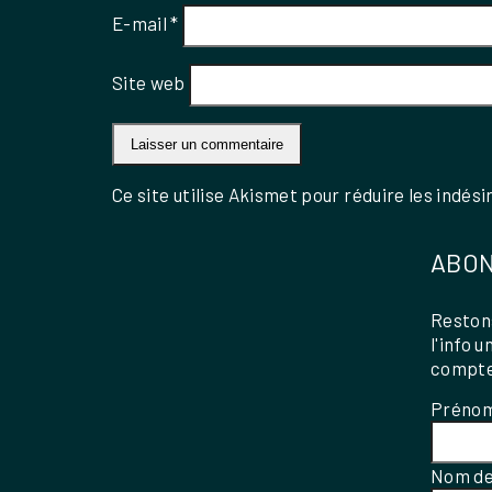
E-mail
*
Site web
Ce site utilise Akismet pour réduire les indési
ABON
Restons
l'info 
compte
Préno
Nom de