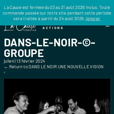
JE DONNE
JE PARRAINE
NOUS SOUTENIR
0 ARTICLE
La Cause est fermée du 03 au 21 août 2026 inclus. Toute
commande passée sur notre site pendant cette période
DEPUIS LA FRANCE
sera traitée à partir du 24 août 2026.
Ignorer
Skip
DEPUIS L’INTERNATIONAL
LA FOI EN
to
EN TANT QU’ORGANISATION
ACTIONS
the
EN TANT QU’AMBASSADEUR
content
DANS-LE-NOIR-©-
LEGS, LIBÉRALITÉS
GROUPE
julien
|
13 février 2024
←
Return to DANS LE NOIR UNE NOUVELLE VISION
‹