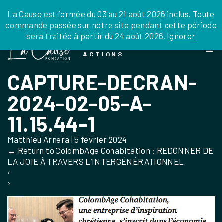
JE DONNE
JE PARRAINE
NOUS SOUTENIR
0 ARTICLE
La Cause est fermée du 03 au 21 août 2026 inclus. Toute
commande passée sur notre site pendant cette période
DEPUIS LA FRANCE
sera traitée à partir du 24 août 2026.
Ignorer
Skip
DEPUIS L’INTERNATIONAL
LA FOI EN
to
EN TANT QU’ORGANISATION
ACTIONS
the
EN TANT QU’AMBASSADEUR
content
CAPTURE-DECRAN-
LEGS, LIBÉRALITÉS
2024-02-05-A-
11.15.44-1
Matthieu Arnera
|
5 février 2024
←
Return to ColombAge Cohabitation : REDONNER DE
LA JOIE À TRAVERS L’INTERGÉNÉRATIONNEL
‹
›