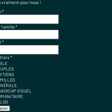
 vraiment pour nous !
m
*
 famille
*
el
*
tters
*
IBLE
OUPLES
DITIONS
AMILLES
ÉNÉRALE
ANDICAP VISUEL
UMANITAIRE
OLOS
istrer