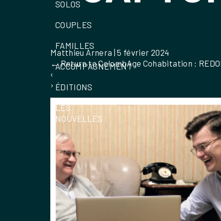
SOLOS
COUPLES
FAMILLES
Matthieu Arnera
|
5 février 2024
←
Return to ColombAge Cohabitation : R
ACCOMPAGNEMENT
‹
›
ÉDITIONS
LES
NOUVELLES