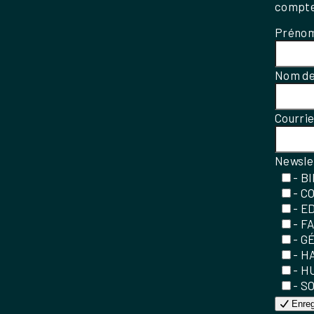
compte
Préno
Nom de
Courri
Newsle
- B
- C
- E
- F
- G
- H
- H
- S
Enreg