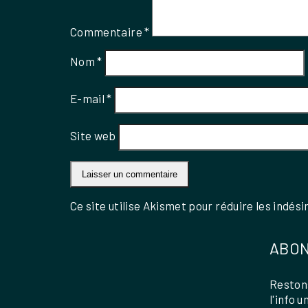
Commentaire
*
Nom
*
E-mail
*
Site web
Ce site utilise Akismet pour réduire les indési
ABON
Restons
l'info 