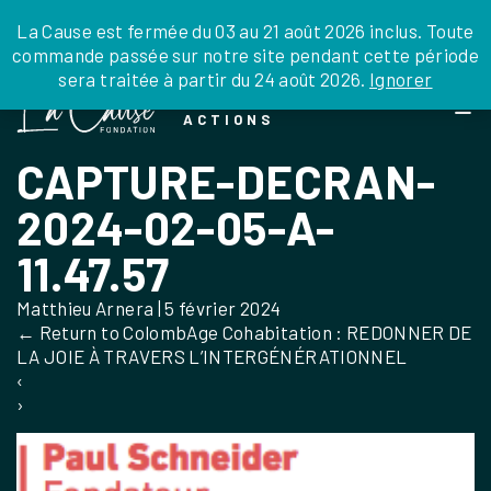
JE DONNE
JE PARRAINE
NOUS SOUTENIR
0 ARTICLE
La Cause est fermée du 03 au 21 août 2026 inclus. Toute
commande passée sur notre site pendant cette période
DEPUIS LA FRANCE
sera traitée à partir du 24 août 2026.
Ignorer
Skip
DEPUIS L’INTERNATIONAL
LA FOI EN
to
EN TANT QU’ORGANISATION
ACTIONS
the
EN TANT QU’AMBASSADEUR
content
CAPTURE-DECRAN-
LEGS, LIBÉRALITÉS
2024-02-05-A-
11.47.57
Matthieu Arnera
|
5 février 2024
←
Return to ColombAge Cohabitation : REDONNER DE
LA JOIE À TRAVERS L’INTERGÉNÉRATIONNEL
‹
›