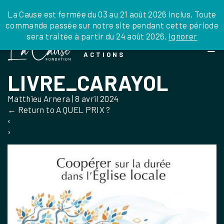
JE DONNE
JE PARRAINE
NOUS SOUTENIR
0 ARTICLE
La Cause est fermée du 03 au 21 août 2026 inclus. Toute
commande passée sur notre site pendant cette période
DEPUIS LA FRANCE
sera traitée à partir du 24 août 2026.
Ignorer
Skip
DEPUIS L’INTERNATIONAL
LA FOI EN
to
EN TANT QU’ORGANISATION
ACTIONS
the
EN TANT QU’AMBASSADEUR
content
LIVRE_CARAYOL
LEGS, LIBÉRALITÉS
Matthieu Arnera
|
8 avril 2024
←
Return to A QUEL PRIX ?
‹
›