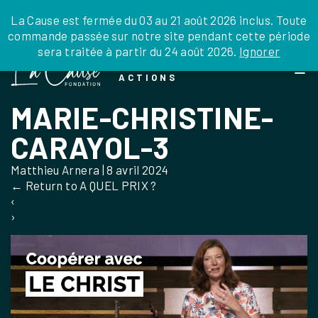
JE DONNE
JE PARRAINE
NOUS SOUTENIR
0 ARTICLE
La Cause est fermée du 03 au 21 août 2026 inclus. Toute
commande passée sur notre site pendant cette période
DEPUIS LA FRANCE
sera traitée à partir du 24 août 2026.
Ignorer
Skip
DEPUIS L’INTERNATIONAL
LA FOI EN
to
EN TANT QU’ORGANISATION
ACTIONS
the
EN TANT QU’AMBASSADEUR
content
MARIE-CHRISTINE-
LEGS, LIBÉRALITÉS
CARAYOL-3
Matthieu Arnera
|
8 avril 2024
←
Return to A QUEL PRIX ?
‹
›