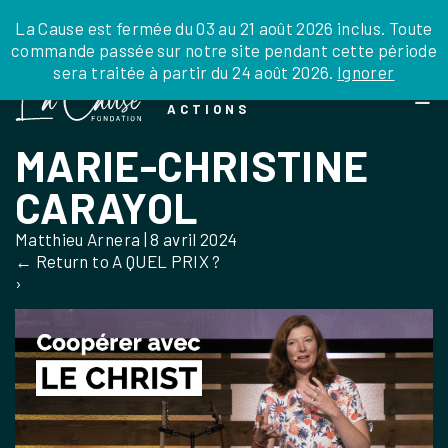
JE DONNE
JE PARRAINE
NOUS SOUTENIR
0 ARTICLE
La Cause est fermée du 03 au 21 août 2026 inclus. Toute
commande passée sur notre site pendant cette période
DEPUIS LA FRANCE
sera traitée à partir du 24 août 2026.
Ignorer
Skip
DEPUIS L’INTERNATIONAL
LA FOI EN
to
EN TANT QU’ORGANISATION
ACTIONS
the
EN TANT QU’AMBASSADEUR
content
MARIE-CHRISTINE
LEGS, LIBÉRALITÉS
CARAYOL
Matthieu Arnera
|
8 avril 2024
←
Return to A QUEL PRIX ?
›