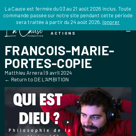
JE DONNE
JE PARRAINE
NOUS SOUTENIR
0 ARTICLE
La Cause est fermée du 03 au 21 août 2026 inclus. Toute
commande passée sur notre site pendant cette période
DEPUIS LA FRANCE
sera traitée à partir du 24 août 2026.
Ignorer
Skip
DEPUIS L’INTERNATIONAL
LA FOI EN
to
EN TANT QU’ORGANISATION
ACTIONS
the
EN TANT QU’AMBASSADEUR
content
FRANCOIS-MARIE-
LEGS, LIBÉRALITÉS
PORTES-COPIE
Matthieu Arnera
|
9 avril 2024
←
Return to DE L’AMBITION