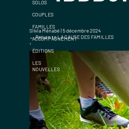
SOLOS
COUPLES
FAMILLES
Silvia Ménabé
|
5 décembre 2024
←
Return to LA CAUSE DES FAMILLES
ACCOMPAGNEMENT
›
ÉDITIONS
LES
NOUVELLES