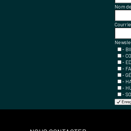
Nom de
Courri
Newsle
- B
- C
- E
- F
- G
- H
- H
- S
Enreg