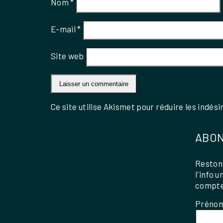
Nom
*
E-mail
*
Site web
Ce site utilise Akismet pour réduire les indési
ABON
Restons
l'info 
compte
Préno