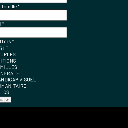
 famille
*
el
*
tters
*
IBLE
OUPLES
DITIONS
AMILLES
ÉNÉRALE
ANDICAP VISUEL
UMANITAIRE
OLOS
istrer