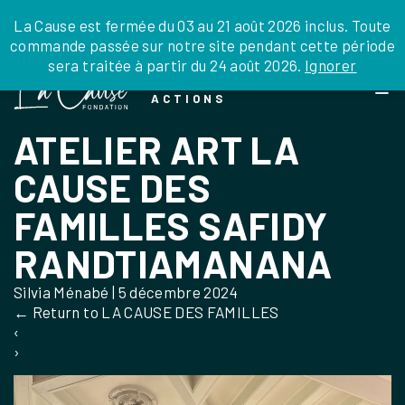
JE DONNE
JE PARRAINE
NOUS SOUTENIR
0 ARTICLE
La Cause est fermée du 03 au 21 août 2026 inclus. Toute
commande passée sur notre site pendant cette période
DEPUIS LA FRANCE
sera traitée à partir du 24 août 2026.
Ignorer
Skip
DEPUIS L’INTERNATIONAL
LA FOI EN
to
EN TANT QU’ORGANISATION
ACTIONS
the
EN TANT QU’AMBASSADEUR
content
ATELIER ART LA
LEGS, LIBÉRALITÉS
CAUSE DES
FAMILLES SAFIDY
RANDTIAMANANA
Silvia Ménabé
|
5 décembre 2024
←
Return to LA CAUSE DES FAMILLES
‹
›