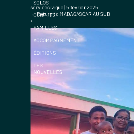
SOLOS
servicecivique
|
5 février 2025
←
Return to MADAGASCAR AU SUD
COUPLES
‹
FAMILLES
ACCOMPAGNEMENT
ÉDITIONS
LES
NOUVELLES