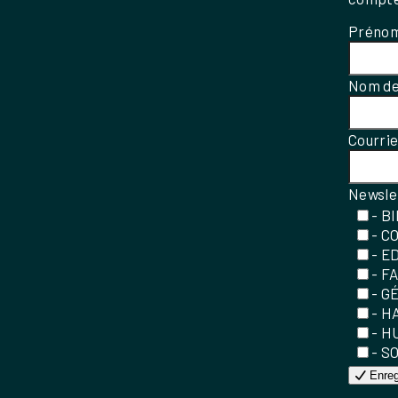
Préno
Nom de
Courri
Newsle
- B
- C
- E
- F
- G
- H
- H
- S
Enreg