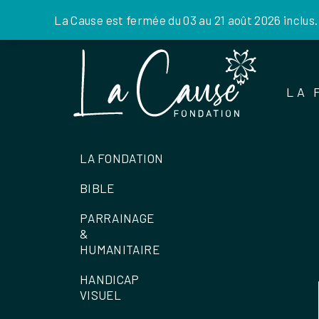
La Cause est fermée du 03 au 21 août 2026 inclus
Skip
to
the
LA 
content
LA FONDATION
BIBLE
PARRAINAGE
&
HUMANITAIRE
HANDICAP
VISUEL