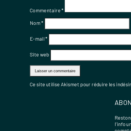
Commentaire
*
Nom
*
E-mail
*
Site web
Ce site utilise Akismet pour réduire les indési
ABON
Restons
l'info 
compte