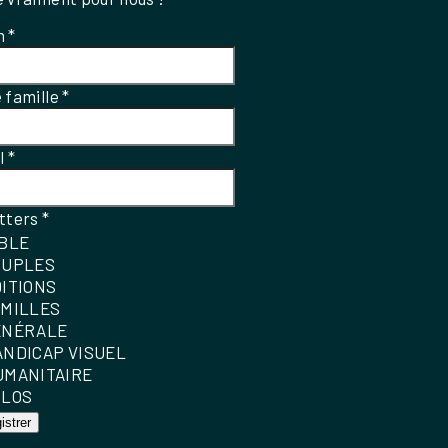
m
*
 famille
*
el
*
tters
*
IBLE
OUPLES
DITIONS
AMILLES
ÉNÉRALE
ANDICAP VISUEL
UMANITAIRE
OLOS
istrer