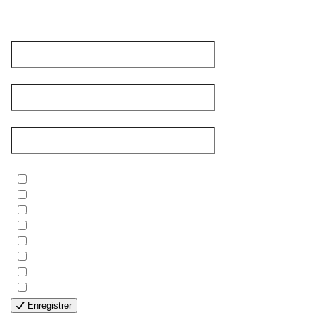
votre avis compte vraiment pour nous !
Prénom
*
Nom de famille
*
Courriel
*
Newsletters
*
- BIBLE
- COUPLES
- EDITIONS
- FAMILLES
- GÉNÉRALE
- HANDICAP VISUEL
- HUMANITAIRE
- SOLOS
Enregistrer