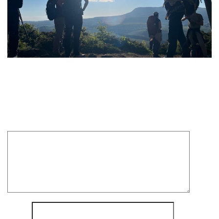
Laisser un commentaire
Votre adresse e-mail ne sera pas publiée.
Les champs
obligatoires sont indiqués avec
*
Commentaire
*
Nom
*