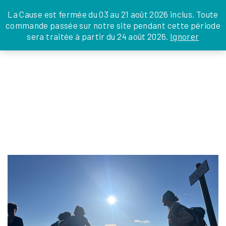
JE DONNE
JE PARRAINE
NOUS SOUTENIR
0 ARTICLE
La Cause est fermée du 03 au 21 août 2026 inclus. Toute
commande passée sur notre site pendant cette période
DEPUIS LA FRANCE
sera traitée à partir du 24 août 2026.
Ignorer
Skip
DEPUIS L’INTERNATIONAL
LA FOI EN
to
EN TANT QU’ORGANISATION
ACTIONS
the
EN TANT QU’AMBASSADEUR
content
LEGS, LIBÉRALITÉS
PIEDWEB
Isabelle Coffinet
|
15 janvier 2026
←
Return to BOL D’AIR À MAZET-SAINT-VOY
‹