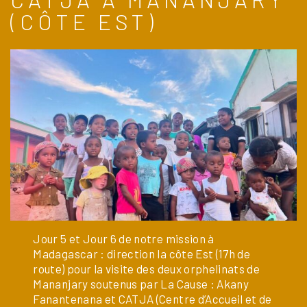
(CÔTE EST)
Jour 5 et Jour 6 de notre mission à
Madagascar : direction la côte Est (17h de
route) pour la visite des deux orphelinats de
Mananjary soutenus par La Cause : Akany
Fanantenana et CATJA (Centre d’Accueil et de