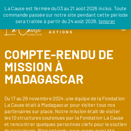
JE DONNE
JE PARRAINE
NOUS SOUTENIR
0 ARTICLE
La Cause est fermée du 03 au 21 août 2026 inclus. Toute
commande passée sur notre site pendant cette période
DEPUIS LA FRANCE
sera traitée à partir du 24 août 2026.
Ignorer
Skip
DEPUIS L’INTERNATIONAL
LA FOI EN
to
EN TANT QU’ORGANISATION
ACTIONS
the
EN TANT QU’AMBASSADEUR
content
LEGS, LIBÉRALITÉS
COMPTE-RENDU DE
MISSION À
MADAGASCAR
Du 17 au 29 novembre 2024, une équipe de la Fondation
La Cause était à Madagascar pour visiter tous nos
partenaires sur place. Notre mission était de visiter
les 10 structures soutenues par la Fondation La Cause
et rencontrer quelques personnes clefs pour le soutien
du parrainage. Bien entendu, nous avons aussi été