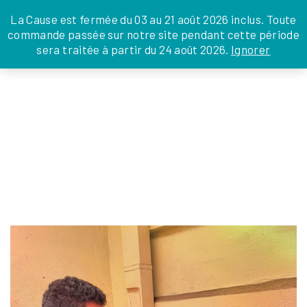
JE DONNE
JE PARRAINE
NOUS SOUTENIR
0 ARTICLE
La Cause est fermée du 03 au 21 août 2026 inclus. Toute
commande passée sur notre site pendant cette période
DEPUIS LA FRANCE
sera traitée à partir du 24 août 2026.
Ignorer
Skip
DEPUIS L’INTERNATIONAL
LA FOI EN
to
EN TANT QU’ORGANISATION
ACTIONS
the
EN TANT QU’AMBASSADEUR
content
LEGS, LIBÉRALITÉS
467466808_1147237514070690_458701065
julien
|
6 décembre 2024
←
Return to Compte-rendu de mission à Madagascar
‹
›