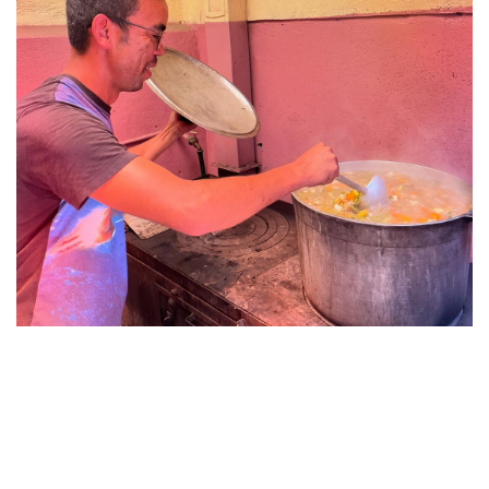
Laisser un commentaire
Votre adresse e-mail ne sera pas publiée.
Les champs
obligatoires sont indiqués avec
*
Commentaire
*