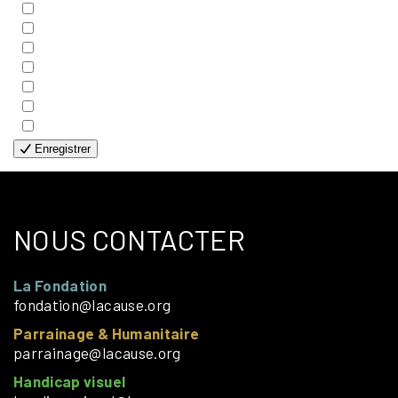
- COUPLES
- EDITIONS
- FAMILLES
- GÉNÉRALE
- HANDICAP VISUEL
- HUMANITAIRE
- SOLOS
Enregistrer
NOUS CONTACTER
La Fondation
fondation@lacause.org
Parrainage & Humanitaire
parrainage@lacause.org
Handicap visuel