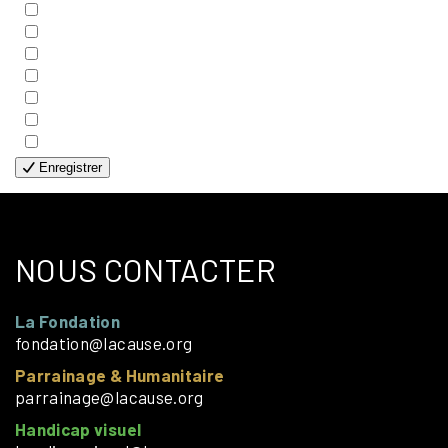
- COUPLES
- EDITIONS
- FAMILLES
- GÉNÉRALE
- HANDICAP VISUEL
- HUMANITAIRE
- SOLOS
Enregistrer
NOUS CONTACTER
La Fondation
fondation@lacause.org
Parrainage & Humanitaire
parrainage@lacause.org
Handicap visuel