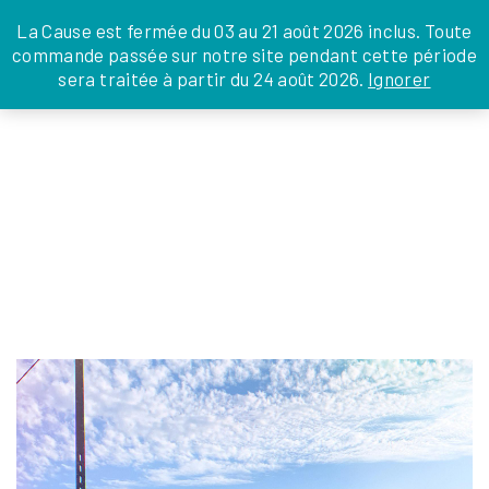
JE DONNE
JE PARRAINE
NOUS SOUTENIR
0 ARTICLE
La Cause est fermée du 03 au 21 août 2026 inclus. Toute
commande passée sur notre site pendant cette période
DEPUIS LA FRANCE
sera traitée à partir du 24 août 2026.
Ignorer
Skip
DEPUIS L’INTERNATIONAL
LA FOI EN
to
EN TANT QU’ORGANISATION
ACTIONS
the
EN TANT QU’AMBASSADEUR
content
LEGS, LIBÉRALITÉS
CASTEL VOLLEY
Isabelle Coffinet
|
15 mai 2025
←
Return to SÉJOUR COUPLES
‹
›