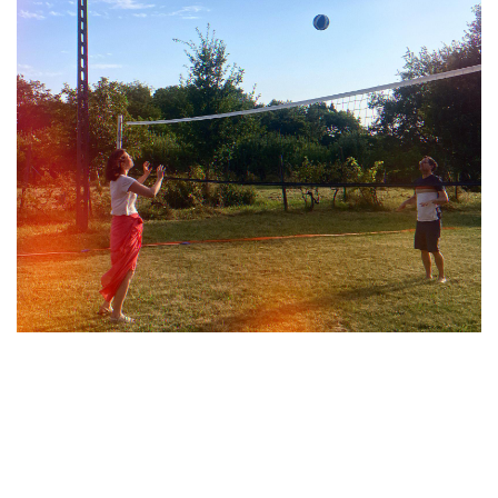
Laisser un commentaire
Votre adresse e-mail ne sera pas publiée.
Les champs
obligatoires sont indiqués avec
*
Commentaire
*