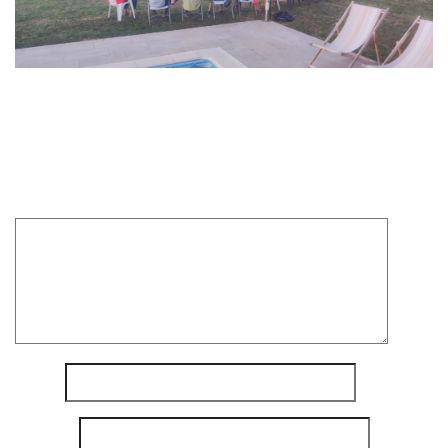
Laisser un commentaire
Votre adresse e-mail ne sera pas publiée.
Les champs
obligatoires sont indiqués avec
*
Commentaire
*
Nom
*
E-mail
*