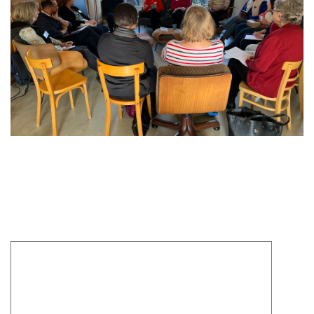
Laisser un commentaire
Votre adresse e-mail ne sera pas publiée.
Les champs
obligatoires sont indiqués avec
*
Commentaire
*