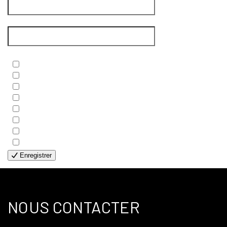
Courriel
*
Newsletters
*
- BIBLE
- COUPLES
- EDITIONS
- FAMILLES
- GÉNÉRALE
- HANDICAP VISUEL
- HUMANITAIRE
- SOLOS
Enregistrer
NOUS CONTACTER