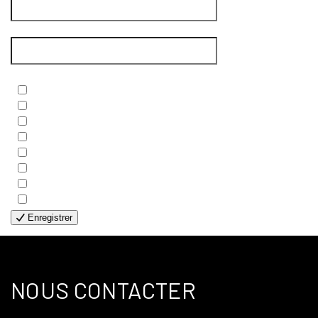
Courriel
*
Newsletters
*
- BIBLE
- COUPLES
- EDITIONS
- FAMILLES
- GÉNÉRALE
- HANDICAP VISUEL
- HUMANITAIRE
- SOLOS
Enregistrer
NOUS CONTACTER