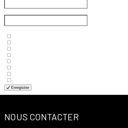
Courriel
*
Newsletters
*
- BIBLE
- COUPLES
- EDITIONS
- FAMILLES
- GÉNÉRALE
- HANDICAP VISUEL
- HUMANITAIRE
- SOLOS
Enregistrer
NOUS CONTACTER